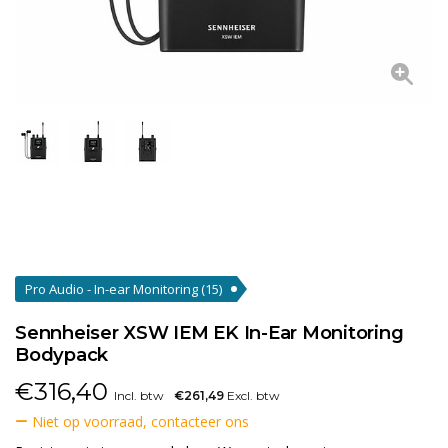
Pro Audio - In-ear Monitoring
(15)
Sennheiser XSW IEM EK In-Ear Monitoring
Bodypack
€
316,40
Incl. btw
€261,49
Excl. btw
Niet op voorraad, contacteer ons