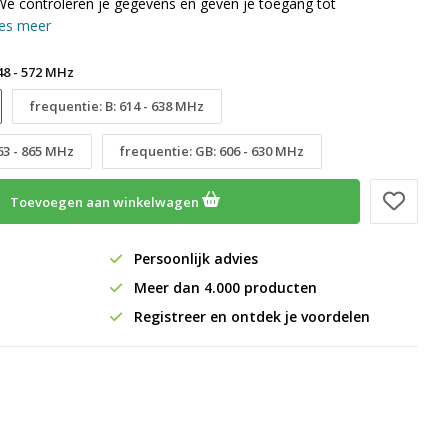
We controleren je gegevens en geven je toegang tot
es meer
48 - 572 MHz
frequentie: B: 614 - 638 MHz
863 - 865 MHz
frequentie: GB: 606 - 630 MHz
Toevoegen aan winkelwagen
Persoonlijk advies
Meer dan 4.000 producten
Registreer en ontdek je voordelen