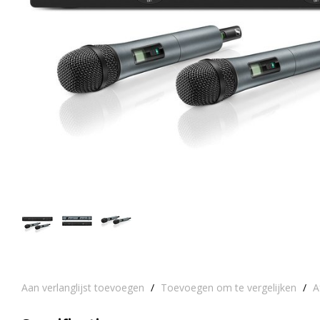
Aan verlanglijst toevoegen
/
Toevoegen om te vergelijken
/
A