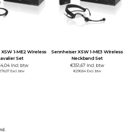
 XSW 1-ME2 Wireless
Sennheiser XSW 1-ME3 Wireless
S
avalier Set
Neckband Set
4,04 Incl. btw
€351,67 Incl. btw
76,07 Excl. btw
€290,64 Excl. btw
nd.