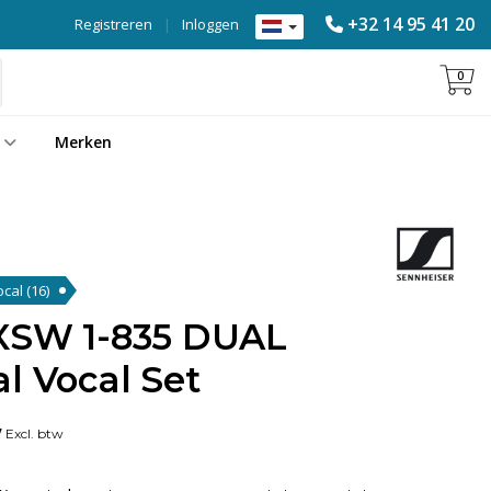
+32 14 95 41 20
Registreren
|
Inloggen
0
Merken
ocal
(16)
XSW 1-835 DUAL
l Vocal Set
7
Excl. btw