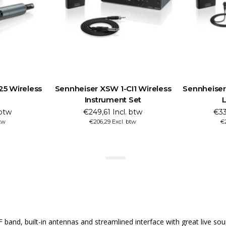
25 Wireless
Sennheiser XSW 1-CI1 Wireless
Sennheiser
Instrument Set
L
 btw
€249,61 Incl. btw
€33
tw
€206,29 Excl. btw
€2
 band, built-in antennas and streamlined interface with great live sou