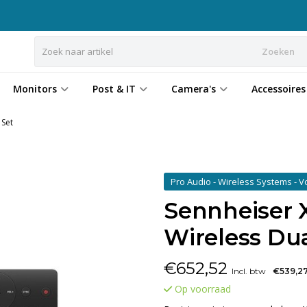
Zoeken
Monitors
Post & IT
Camera's
Accessoires
 Set
Pro Audio - Wireless Systems - V
Sennheiser 
Wireless Dua
€
652,52
Incl. btw
€539,2
Op voorraad