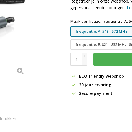
Registreer je in onze webshop. 
gepersonaliseerde kortingen.
Le
Maak een keuze:
frequentie: A: 5
frequentie: A: 548 - 572 MHz
frequentie: E: 821 - 832 MHz, 
+
-
ECO friendly webshop
30 jaar ervaring
Secure payment
fdrukken