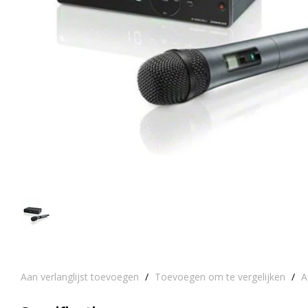
Aan verlanglijst toevoegen
/
Toevoegen om te vergelijken
/
A