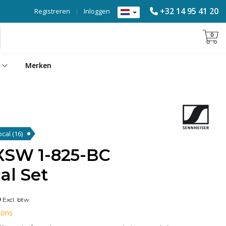
+32 14 95 41 20
Registreren
|
Inloggen
0
Merken
ocal
(16)
XSW 1-825-BC
al Set
9
Excl. btw
 ons