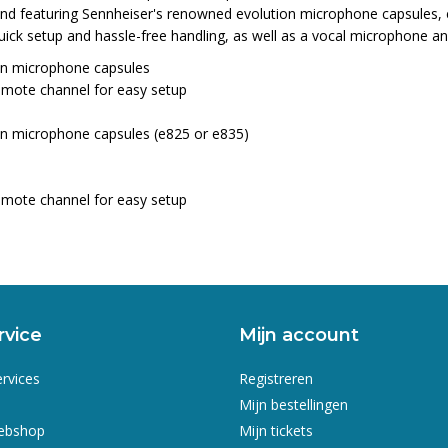
ound featuring Sennheiser's renowned evolution microphone capsules, 
r quick setup and hassle-free handling, as well as a vocal microphone
ion microphone capsules
mote channel for easy setup
ion microphone capsules (e825 or e835)
mote channel for easy setup
rvice
Mijn account
ervices
Registreren
Mijn bestellingen
webshop
Mijn tickets