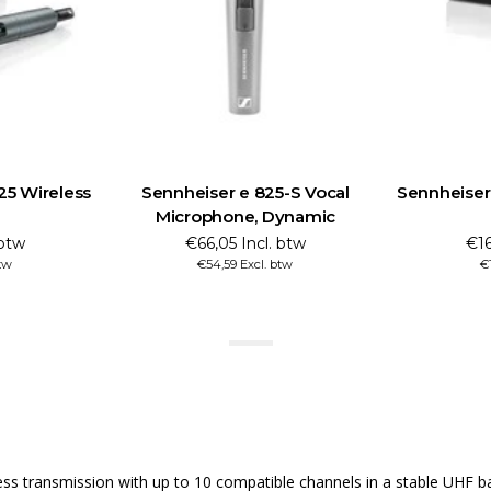
25 Wireless
Sennheiser e 825-S Vocal
Sennheiser
Microphone, Dynamic
 btw
€66,05 Incl. btw
€16
tw
€54,59 Excl. btw
€
less transmission with up to 10 compatible channels in a stable UHF 