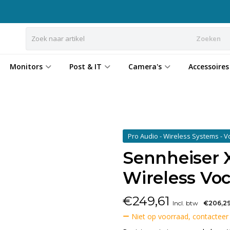
Zoeken
Monitors
Post & IT
Camera's
Accessoires
Pro Audio - Wireless Systems - V
Sennheiser 
Wireless Voc
€
249,61
Incl. btw
€206,2
Niet op voorraad, contacteer