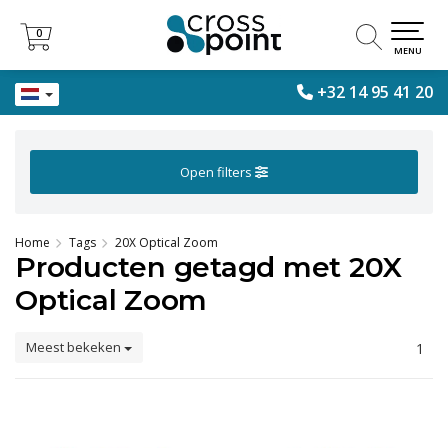
0
0
MENU
+32 14 95 41 20
Open filters
Home
Tags
20X Optical Zoom
Producten getagd met 20X
Optical Zoom
Meest bekeken
1