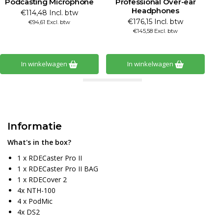
Podcasting Microphone
Professional Over-ear
Headphones
€114,48 Incl. btw
€176,15 Incl. btw
€94,61 Excl. btw
€145,58 Excl. btw
In winkelwagen
In winkelwagen
Informatie
What's in the box?
1 x RDECaster Pro II
1 x RDECaster Pro II BAG
1 x RDECover 2
4x NTH-100
4 x PodMic
4x DS2