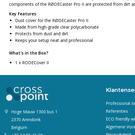
components of the RØDECaster Pro II are protected from dirt a
Key Features
Dust cover for the RØDECaster Pro II
Made from high-grade clear polycarbonate
Protects from dust and dirt
Keeps your setup neat and professional
What's in the Box?
1 x RODECover II
Klantense
Professional s
Referenties
Hoge Mauw 1300 bus 1
ECO friendly 
2370 Arendonk
Algemene Voo
Belgium
Privacybeleid