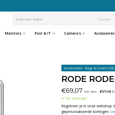
Zoeken
Monitors
Post & IT
Camera's
Accessoires
Accessories - Bags & Covers
(25)
RODE RODECa
€
69,07
Incl. btw
€57,08
Ex
Op voorraad
Registreer je in onze webshop. 
gepersonaliseerde kortingen.
Le