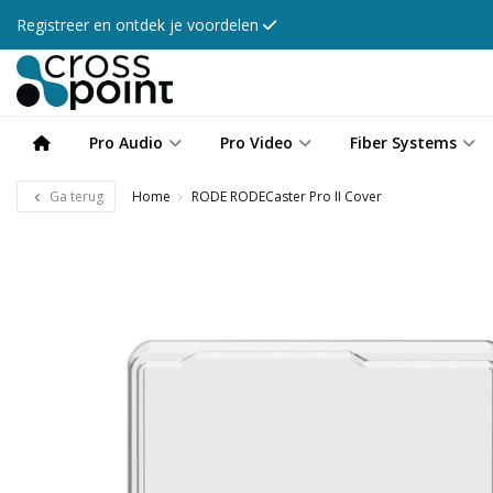
Registreer en ontdek je voordelen
Pro Audio
Pro Video
Fiber Systems
Ga terug
Home
RODE RODECaster Pro II Cover