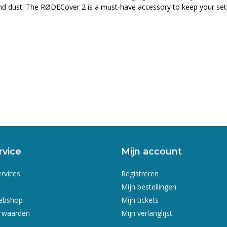
nd dust. The RØDECover 2 is a must-have accessory to keep your setu
rvice
Mijn account
ervices
Registreren
Mijn bestellingen
webshop
Mijn tickets
rwaarden
Mijn verlanglijst