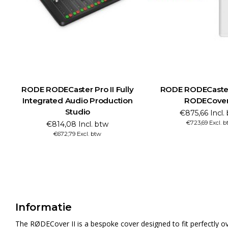
RODE RODECaster Pro II Fully
RODE RODECaster 
Integrated Audio Production
RODECover 
Studio
€875,66 Incl.
€723,69 Excl. b
€814,08 Incl. btw
€672,79 Excl. btw
Informatie
The RØDECover II is a bespoke cover designed to fit perfectly ov