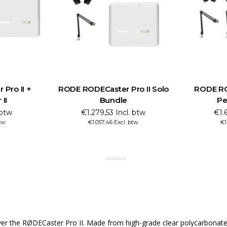
Pro II +
RODE RODECaster Pro II Solo
RODE ROD
II
Bundle
Pe
 btw
€1.279,53 Incl. btw
€1.6
tw
€1.057,46 Excl. btw
€1
er the RØDECaster Pro II. Made from high-grade clear polycarbonate t