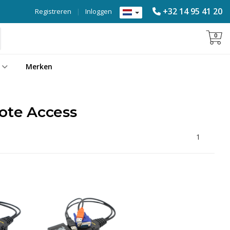
+32 14 95 41 20
Registreren
|
Inloggen
0
Merken
ote Access
1