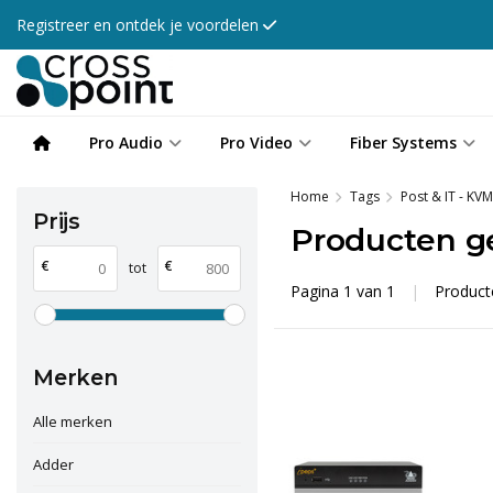
Registreer en ontdek je voordelen
Pro Audio
Pro Video
Fiber Systems
Home
Tags
Post & IT - KV
Prijs
Producten g
€
€
tot
Pagina 1 van 1
|
Produc
Merken
Alle merken
Adder