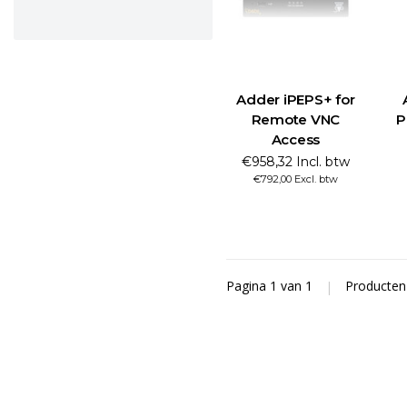
Adder iPEPS+ for
Remote VNC
P
Access
€958,32 Incl. btw
€792,00 Excl. btw
Pagina 1 van 1
|
Producte