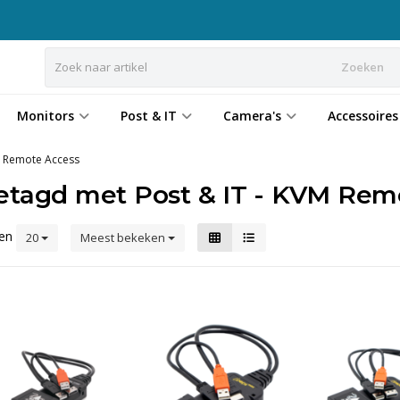
Zoeken
Monitors
Post & IT
Camera's
Accessoires
M Remote Access
etagd met Post & IT - KVM Rem
ten
20
Meest bekeken