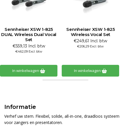
SW 1-825
Sennheiser XSW 1-825
Sennheiser XSW
Dual Vocal
Wireless Vocal Set
DUAL Wireless Du
Set
€249,61 Incl. btw
. btw
€652,52 Incl. 
€206,29 Excl. btw
. btw
€539,27 Excl. b
gen
In winkelwagen
In winkelwage
Informatie
Verhef uw stem. Flexibel, solide, all-in-one, draadloos systeem
voor zangers en presentatoren.