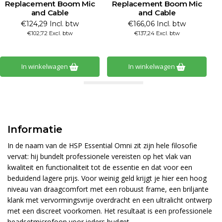
Replacement Boom Mic
Replacement Boom Mic
P
and Cable
and Cable
€124,29 Incl. btw
€166,06 Incl. btw
€102,72 Excl. btw
€137,24 Excl. btw
In winkelwagen
In winkelwagen
Informatie
In de naam van de HSP Essential Omni zit zijn hele filosofie
vervat: hij bundelt professionele vereisten op het vlak van
kwaliteit en functionaliteit tot de essentie en dat voor een
beduidend lagere prijs. Voor weinig geld krijgt je hier een hoog
niveau van draagcomfort met een robuust frame, een briljante
klank met vervormingsvrije overdracht en een ultralicht ontwerp
met een discreet voorkomen. Het resultaat is een professionele
headsetmicrofoon voor ieders budget.