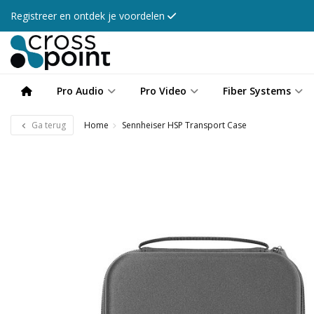
Registreer en ontdek je voordelen
Pro Audio
Pro Video
Fiber Systems
Ga terug
Home
Sennheiser HSP Transport Case