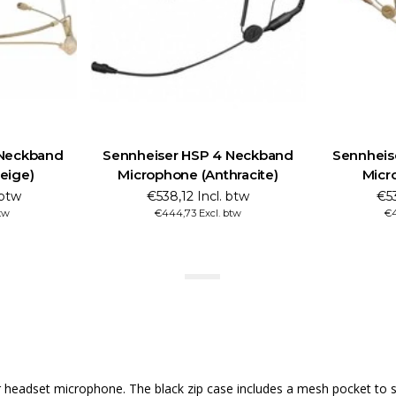
 Neckband
Sennheiser HSP 4 Neckband
Sennheis
eige)
Microphone (Anthracite)
Micr
 btw
€538,12 Incl. btw
€53
btw
€444,73 Excl. btw
€4
 headset microphone. The black zip case includes a mesh pocket to st