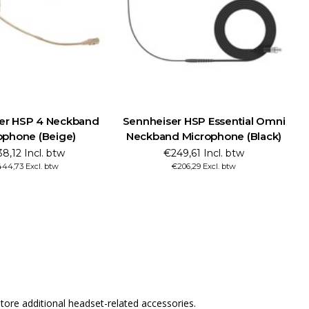
er HSP 4 Neckband
Sennheiser HSP Essential Omni
S
ophone (Beige)
Neckband Microphone (Black)
8,12 Incl. btw
€249,61 Incl. btw
44,73 Excl. btw
€206,29 Excl. btw
ore additional headset-related accessories.