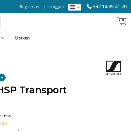
+32 14 95 41 20
Registreren
|
Inloggen
0
Merken
HSP Transport
cl. btw
 ons