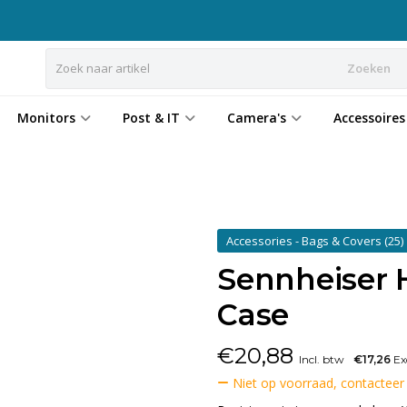
Zoeken
Monitors
Post & IT
Camera's
Accessoires
Accessories - Bags & Covers
(25)
Sennheiser 
Case
€
20,88
Incl. btw
€17,26
Ex
Niet op voorraad, contacteer