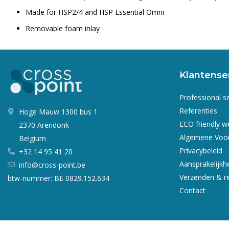
Made for HSP2/4 and HSP Essential Omni
Removable foam inlay
Klantense
Professional s
Referenties
Hoge Mauw 1300 bus 1
ECO friendly 
2370 Arendonk
Algemene Voo
Belgium
Privacybeleid
+32 14 95 41 20
Aansprakelijkh
info@cross-point.be
Verzenden & r
btw-nummer: BE 0829.152.634
Contact