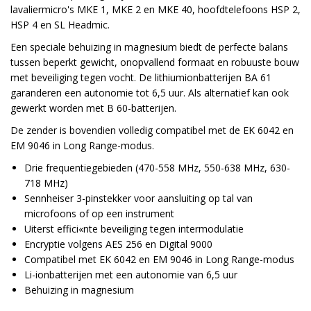
lavaliermicro's MKE 1, MKE 2 en MKE 40, hoofdtelefoons HSP 2,
HSP 4 en SL Headmic.
Een speciale behuizing in magnesium biedt de perfecte balans
tussen beperkt gewicht, onopvallend formaat en robuuste bouw
met beveiliging tegen vocht. De lithiumionbatterijen BA 61
garanderen een autonomie tot 6,5 uur. Als alternatief kan ook
gewerkt worden met B 60-batterijen.
De zender is bovendien volledig compatibel met de EK 6042 en
EM 9046 in Long Range-modus.
Drie frequentiegebieden (470-558 MHz, 550-638 MHz, 630-
718 MHz)
Sennheiser 3-pinstekker voor aansluiting op tal van
microfoons of op een instrument
Uiterst effici«nte beveiliging tegen intermodulatie
Encryptie volgens AES 256 en Digital 9000
Compatibel met EK 6042 en EM 9046 in Long Range-modus
Li-ionbatterijen met een autonomie van 6,5 uur
Behuizing in magnesium