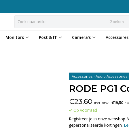
Zoeken
Monitors
Post & IT
Camera's
Accessoires
Accessories - Audio Accessories
RODE PG1 Col
€
23,60
Incl. btw
€19,50
Exc
Op voorraad
Registreer je in onze webshop. 
gepersonaliseerde kortingen.
Le