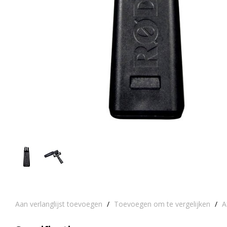
Aan verlanglijst toevoegen
/
Toevoegen om te vergelijken
/
A