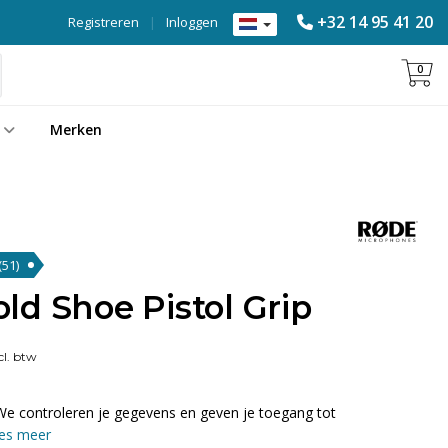
+32 14 95 41 20
Registreren
|
Inloggen
0
Merken
(51)
d Shoe Pistol Grip
l. btw
We controleren je gegevens en geven je toegang tot
es meer