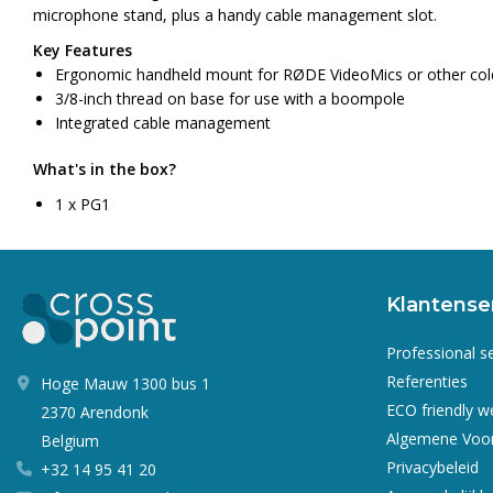
microphone stand, plus a handy cable management slot.
Key Features
Ergonomic handheld mount for RØDE VideoMics or other col
3/8-inch thread on base for use with a boompole
Integrated cable management
What's in the box?
1 x PG1
Klantense
Professional s
Referenties
Hoge Mauw 1300 bus 1
ECO friendly 
2370 Arendonk
Algemene Voo
Belgium
Privacybeleid
+32 14 95 41 20