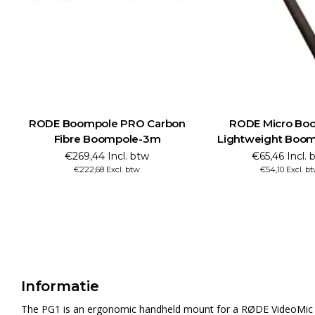
RODE Boompole PRO Carbon
RODE Micro Bo
Fibre Boompole-3m
Lightweight Boo
€269,44 Incl. btw
€65,46 Incl. 
€222,68 Excl. btw
€54,10 Excl. b
Informatie
The PG1 is an ergonomic handheld mount for a RØDE VideoMic or a