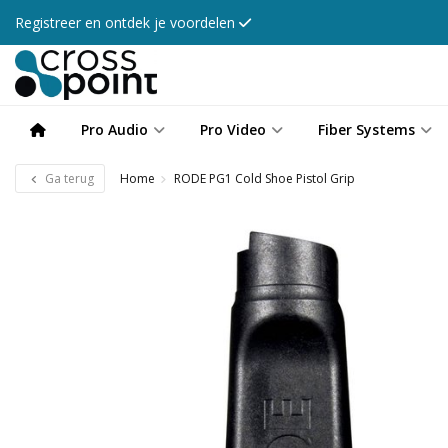
Registreer en ontdek je voordelen
Pro Audio
Pro Video
Fiber Systems
Ga terug
Home
RODE PG1 Cold Shoe Pistol Grip