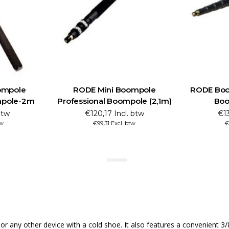
ompole
RODE Mini Boompole
RODE Boo
mpole-2m
Professional Boompole (2,1m)
Boo
btw
€120,17 Incl. btw
€13
tw
€99,31 Excl. btw
€
ny other device with a cold shoe. It also features a convenient 3/8