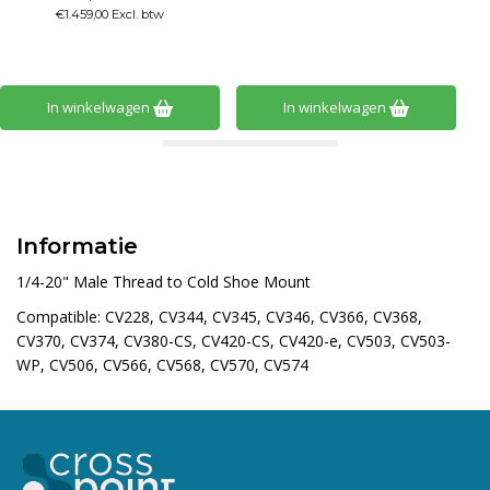
€1.459,00 Excl. btw
In winkelwagen
In winkelwagen
Informatie
1/4-20" Male Thread to Cold Shoe Mount
Compati
ble: CV228, CV344, CV345, CV346, CV366, CV368,
CV370, CV374, CV380-CS, CV420-CS, CV420-e, CV503, CV503-
WP, CV506, CV566, CV568, CV570, CV574