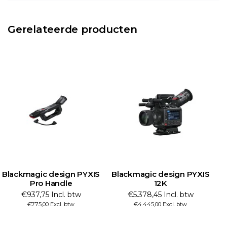
Gerelateerde producten
Blackmagic design PYXIS
Blackmagic design PYXIS
B
Pro Handle
12K
€937,75 Incl. btw
€5.378,45 Incl. btw
€775,00 Excl. btw
€4.445,00 Excl. btw