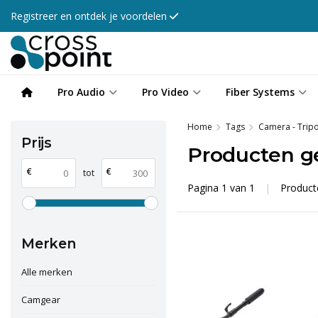
Registreer en ontdek je voordelen
Pro Audio
Pro Video
Fiber Systems
Home
Tags
Camera - Tripo
Prijs
Producten ge
€
€
tot
Pagina 1 van 1
|
Produc
Merken
Alle merken
Camgear