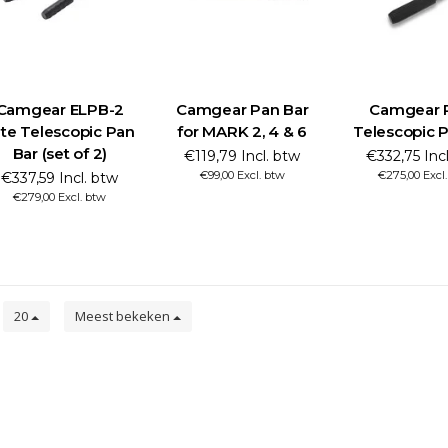
Camgear ELPB-2
Camgear Pan Bar
Camgear 
ite Telescopic Pan
for MARK 2, 4 & 6
Telescopic 
Bar (set of 2)
€119,79 Incl. btw
€332,75 Inc
€99,00 Excl. btw
€275,00 Excl
€337,59 Incl. btw
€279,00 Excl. btw
n
20
Meest bekeken