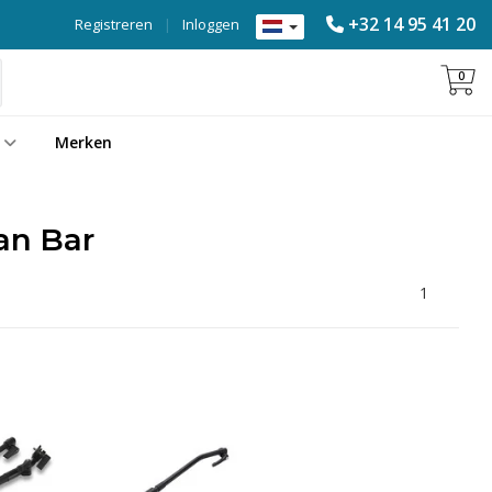
+32 14 95 41 20
Registreren
|
Inloggen
0
Merken
an Bar
1