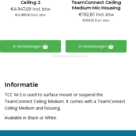
Ceiling 2
TeamConnect Ceiling
Medium Mic Housing
M
€4.947,69 Incl. btw
€192,81 Incl. btw
€4.089,00 Excl. btw
€159,35 Excl. btw
In winkelwagen
In winkelwagen
Informatie
TCC M-S is used to surface mount or suspend the
TeamConnect Ceiling Medium. It comes with a TeamConnect
Ceiling Medium and housing.
Available in Black or White.