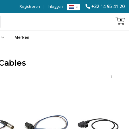
+32 14 95 41 20
Registreren
|
Inloggen
0
Merken
Cables
1