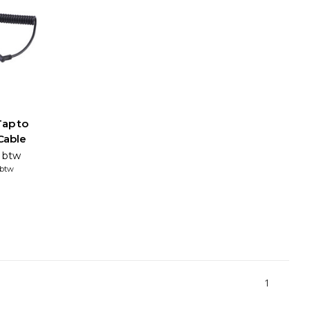
ap to
Cable
. btw
 btw
1