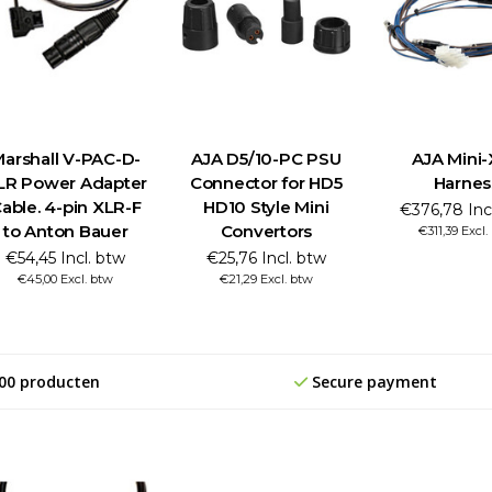
arshall V-PAC-D-
AJA D5/10-PC PSU
AJA Mini
LR Power Adapter
Connector for HD5
Harnes
able. 4-pin XLR-F
HD10 Style Mini
€376,78 Inc
to Anton Bauer
Convertors
€311,39 Excl.
€54,45 Incl. btw
€25,76 Incl. btw
€45,00 Excl. btw
€21,29 Excl. btw
00 producten
Secure payment