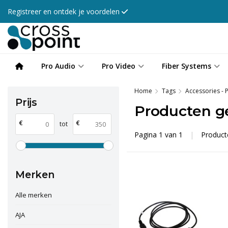
Registreer en ontdek je voordelen
Pro Audio
Pro Video
Fiber Systems
Home
Tags
Accessories - 
Prijs
Producten g
€
€
tot
Pagina 1 van 1
|
Produc
Merken
Alle merken
AJA