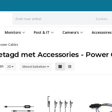
Zoeken
Monitors
Post & IT
Camera's
Accessoires
Power Cables
etagd met Accessories - Power 
ten
20
Meest bekeken