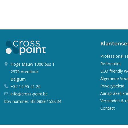
Klantense
Professional s
Referenties
Hoge Mauw 1300 bus 1
ECO friendly 
2370 Arendonk
Algemene Voo
Belgium
Privacybeleid
+32 14 95 41 20
Aansprakelijkh
info@cross-point.be
Verzenden & r
btw-nummer: BE 0829.152.634
Contact