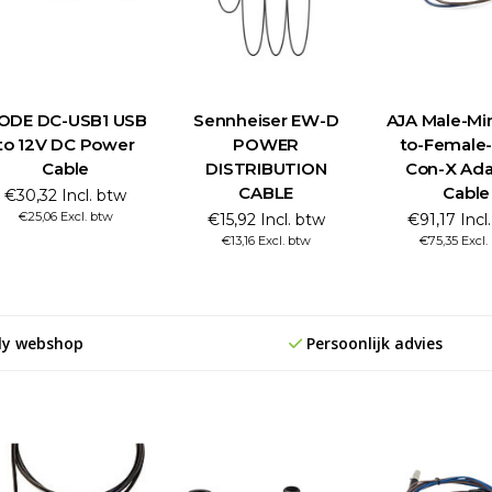
ODE DC-USB1 USB
Sennheiser EW-D
AJA Male-Mi
to 12V DC Power
POWER
to-Female-
Cable
DISTRIBUTION
Con-X Ada
CABLE
Cable
€30,32 Incl. btw
€25,06 Excl. btw
€15,92 Incl. btw
€91,17 Incl
€13,16 Excl. btw
€75,35 Excl.
ly webshop
Persoonlijk advies