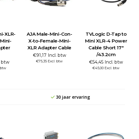
ni-XLR-
AJA Male-Mini-Con-
TVLogic D-Tap to
Mini-
X-to-Female-Mini-
Mini XLR-4 Power
pter
XLR Adapter Cable
Cable Short 17"
/43.2cm
€91,17 Incl. btw
€75,35 Excl. btw
. btw
€54,45 Incl. btw
 btw
€45,00 Excl. btw
30 jaar ervaring