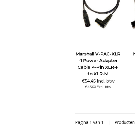
Marshall V-PAC-XLR
-1 Power Adapter
Cable 4-Pin XLR-F
to XLR-M
€54,45 Incl. btw
€45,00 Excl. btw
Pagina 1 van 1
|
Producte