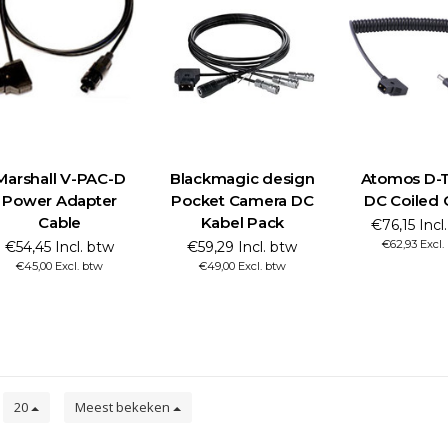
Marshall V-PAC-D
Blackmagic design
Atomos D-T
Power Adapter
Pocket Camera DC
DC Coiled 
Cable
Kabel Pack
€76,15 Incl
€62,93 Excl.
€54,45 Incl. btw
€59,29 Incl. btw
€45,00 Excl. btw
€49,00 Excl. btw
n
20
Meest bekeken