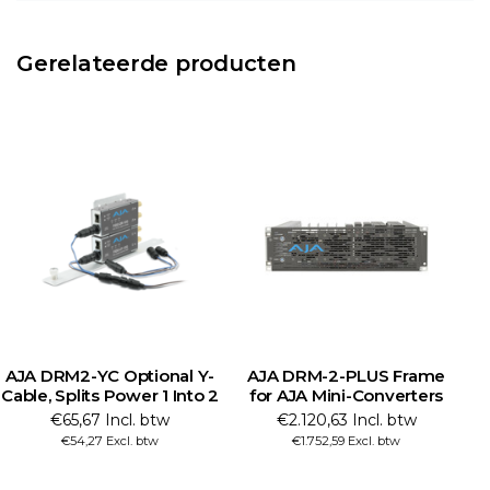
Gerelateerde producten
AJA DRM2-YC Optional Y-
AJA DRM-2-PLUS Frame
Cable, Splits Power 1 Into 2
for AJA Mini-Converters
M
€65,67 Incl. btw
€2.120,63 Incl. btw
€54,27 Excl. btw
€1.752,59 Excl. btw