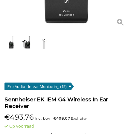
Pro Audio - In-ear Monitoring
(15)
Sennheiser EK IEM G4 Wireless In Ear
Receiver
€
493,76
Incl. btw
€408,07
Excl. btw
Op voorraad