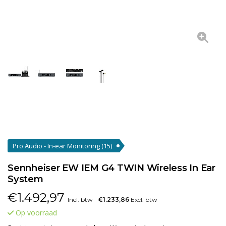
Pro Audio - In-ear Monitoring
(15)
Sennheiser EW IEM G4 TWIN Wireless In Ear
System
€
1.492,97
Incl. btw
€1.233,86
Excl. btw
Op voorraad