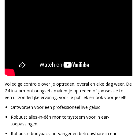
Volledige controle over je optreden, overal en elke dag weer. De
G4 in-earmonitoringsets maken je optreden of jamsessie tot
een uitzonderlijke ervaring, voor je publiek en ook voor jezelf!
Ontworpen voor een professioneel live geluid:
Robuust alles-in-één monitorsysteem voor in ear-
toepassingen.
Robuuste bodypack-ontvanger en betrouwbare in ear