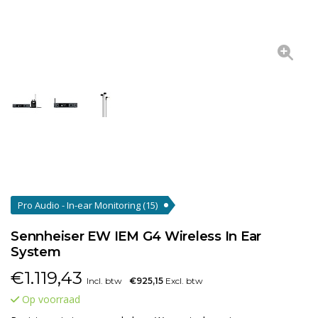
Pro Audio - In-ear Monitoring
(15)
Sennheiser EW IEM G4 Wireless In Ear
System
€
1.119,43
Incl. btw
€925,15
Excl. btw
Op voorraad