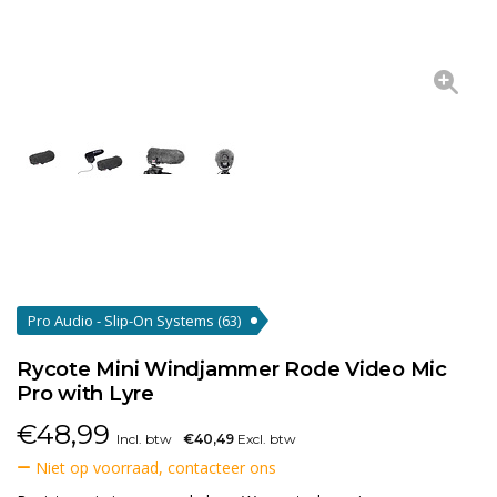
Pro Audio - Slip-On Systems
(63)
Rycote Mini Windjammer Rode Video Mic
Pro with Lyre
€
48,99
Incl. btw
€40,49
Excl. btw
Niet op voorraad, contacteer ons