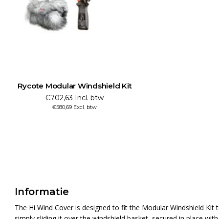
Rycote Modular Windshield Kit
€702,63 Incl. btw
€580,69 Excl. btw
Informatie
The Hi Wind Cover is designed to fit the Modular Windshield Kit to
simply sliding it over the windshield basket, secured in place wi