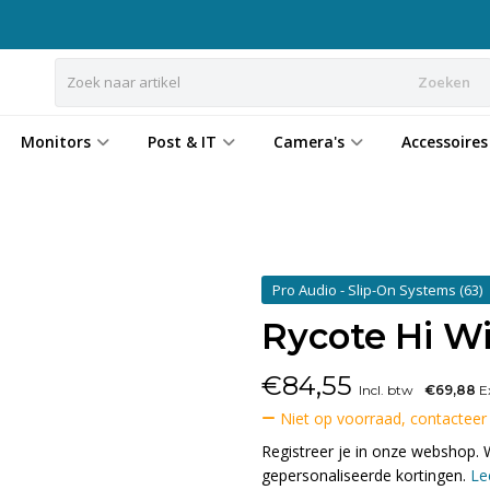
Zoeken
Monitors
Post & IT
Camera's
Accessoires
Pro Audio - Slip-On Systems
(63)
Rycote Hi W
€
84,55
Incl. btw
€69,88
Ex
Niet op voorraad, contacteer
Registreer je in onze webshop. 
gepersonaliseerde kortingen.
Le