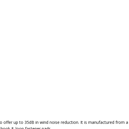
 offer up to 35dB in wind noise reduction. It is manufactured from a du
th hook & loop fastener pads.