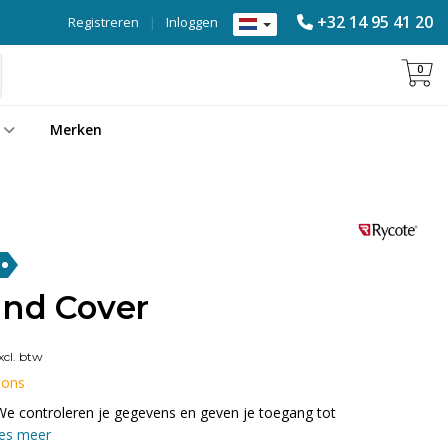
+32 14 95 41 20
Registreren
|
Inloggen
0
Merken
ind Cover
cl. btw
 ons
We controleren je gegevens en geven je toegang tot
es meer