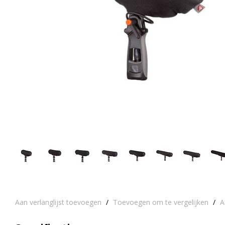
Aan verlanglijst toevoegen
/
Toevoegen om te vergelijken
/
A