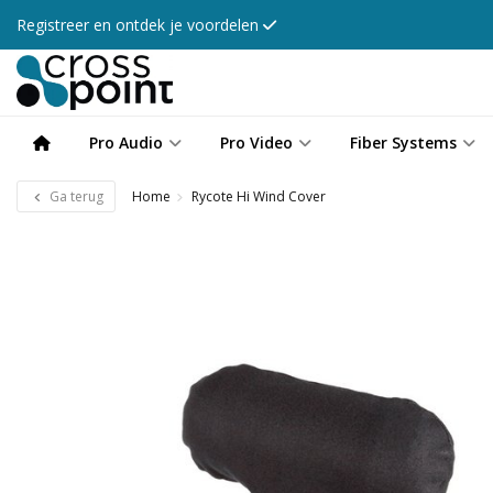
Registreer en ontdek je voordelen
Pro Audio
Pro Video
Fiber Systems
Ga terug
Home
Rycote Hi Wind Cover