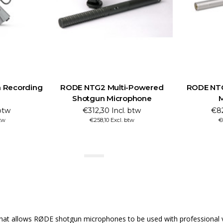
 Recording
RODE NTG2 Multi-Powered
RODE NTG
Shotgun Microphone
 btw
€312,30 Incl. btw
€82
btw
€258,10 Excl. btw
€
hat allows RØDE shotgun microphones to be used with professional v