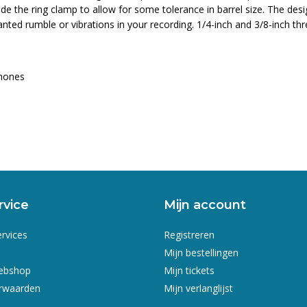
ide the ring clamp to allow for some tolerance in barrel size. The d
wanted rumble or vibrations in your recording. 1/4-inch and 3/8-inch t
hones
rvice
Mijn account
ervices
Registreren
Mijn bestellingen
webshop
Mijn tickets
rwaarden
Mijn verlanglijst