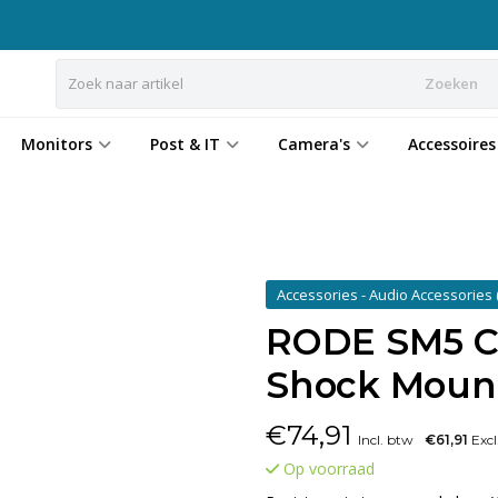
Zoeken
Monitors
Post & IT
Camera's
Accessoires
Accessories - Audio Accessories
RODE SM5 C
Shock Moun
€
74,91
Incl. btw
€61,91
Excl
Op voorraad