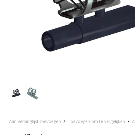
Aan verlanglijst toevoegen
/
Toevoegen om te vergelijken
/
A