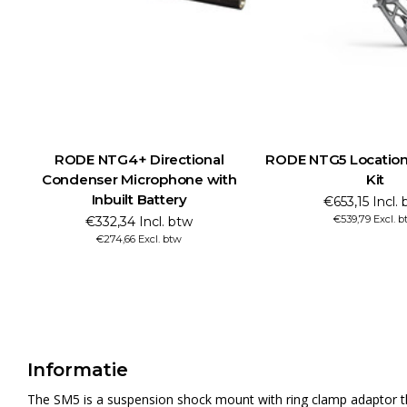
RODE NTG4+ Directional
RODE NTG5 Location
Condenser Microphone with
Kit
Inbuilt Battery
€653,15 Incl.
€539,79 Excl. 
€332,34 Incl. btw
€274,66 Excl. btw
Informatie
The SM5 is a suspension shock mount with ring clamp adaptor t