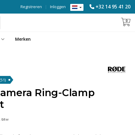
+32 14 95 41 20
Registreren
|
Inloggen
0
Merken
(51)
amera Ring-Clamp
t
. btw