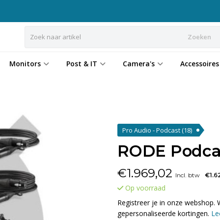
Zoeken
Monitors
Post & IT
Camera's
Accessoires
Pro Audio - Podcast
(18)
RODE Podca
€
1.969,02
Incl. btw
€1.6
Op voorraad
Registreer je in onze webshop. 
gepersonaliseerde kortingen.
Le