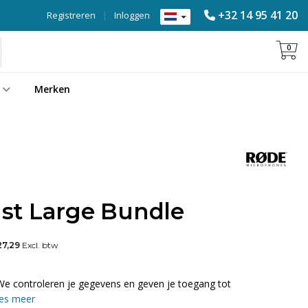
+32 14 95 41 20
Registreren
|
Inloggen
0
Merken
st Large Bundle
27,29
Excl. btw
We controleren je gegevens en geven je toegang tot
es meer