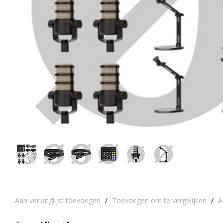
Aan verlanglijst toevoegen
/
Toevoegen om te vergelijken
/
A