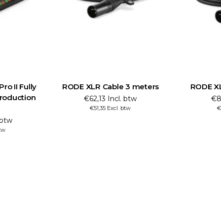
o II Fully
RODE XLR Cable 3 meters
RODE XL
Production
€62,13 Incl. btw
€8
€51,35 Excl. btw
€
 btw
btw