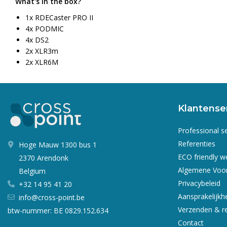
What's in the box?
1x RDECaster PRO II
4x PODMIC
4x DS2
2x XLR3m
2x XLR6M
Klantense
Professional s
Referenties
Hoge Mauw 1300 bus 1
ECO friendly 
2370 Arendonk
Algemene Voo
Belgium
Privacybeleid
+32 14 95 41 20
Aansprakelijkh
info@cross-point.be
Verzenden & r
btw-nummer: BE 0829.152.634
Contact