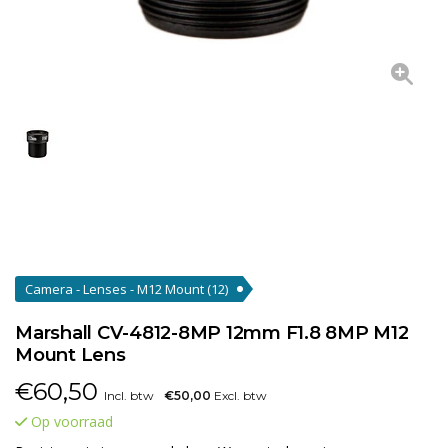
Camera - Lenses - M12 Mount
(12)
Marshall CV-4812-8MP 12mm F1.8 8MP M12
Mount Lens
€
60,50
Incl. btw
€50,00
Excl. btw
Op voorraad