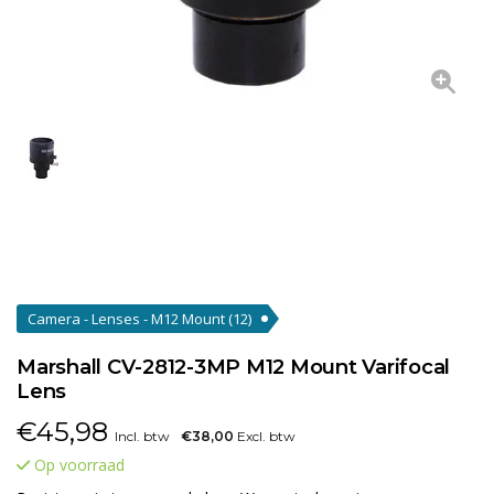
Camera - Lenses - M12 Mount
(12)
Marshall CV-2812-3MP M12 Mount Varifocal
Lens
€
45,98
Incl. btw
€38,00
Excl. btw
Op voorraad