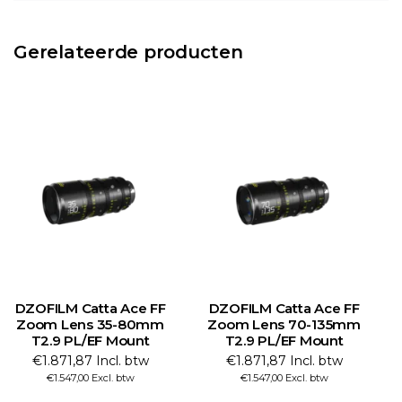
Gerelateerde producten
DZOFILM Catta Ace FF
DZOFILM Catta Ace FF
Zoom Lens 35-80mm
Zoom Lens 70-135mm
Z
T2.9 PL/EF Mount
T2.9 PL/EF Mount
€1.871,87 Incl. btw
€1.871,87 Incl. btw
€1.547,00 Excl. btw
€1.547,00 Excl. btw