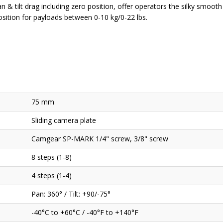
n & tilt drag including zero position, offer operators the silky smoo
osition for payloads between 0-10 kg/0-22 lbs.
75 mm
Sliding camera plate
Camgear SP-MARK 1/4" screw, 3/8" screw
8 steps (1-8)
4 steps (1-4)
Pan: 360° / Tilt: +90/-75°
-40°C to +60°C / -40°F to +140°F