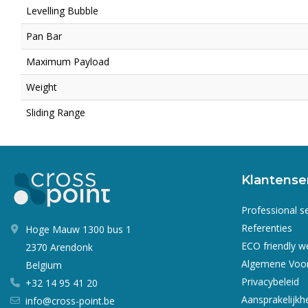
Levelling Bubble
Pan Bar
Maximum Payload
Weight
Sliding Range
Klantense
Professional s
Referenties
Hoge Mauw 1300 bus 1
ECO friendly 
2370 Arendonk
Algemene Voo
Belgium
Privacybeleid
+32 14 95 41 20
Aansprakelijkh
info@cross-point.be