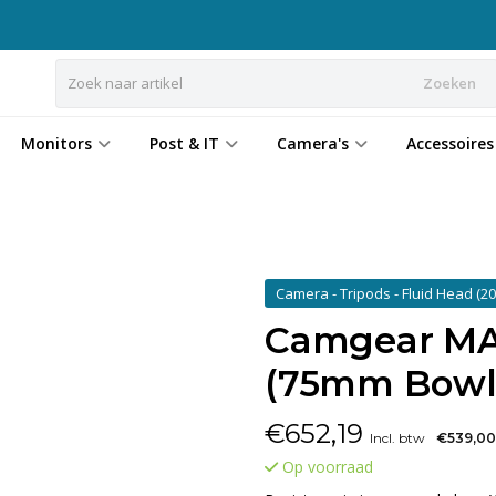
Zoeken
Monitors
Post & IT
Camera's
Accessoires
Camera - Tripods - Fluid Head
(20
Camgear MA
(75mm Bowl
€
652,19
Incl. btw
€539,00
Op voorraad