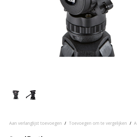
Aan verlanglijst toevoegen
/
Toevoegen om te vergelijken
/
A