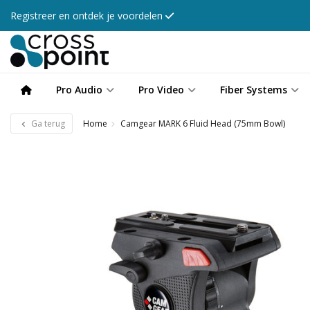
Registreer en ontdek je voordelen
Pro Audio
Pro Video
Fiber Systems
Ga terug
Home
Camgear MARK 6 Fluid Head (75mm Bowl)