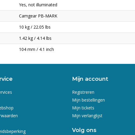
Yes, not illuminated
Camgear PB-MARK
10 kg / 22.05 lbs
1.42 kg / 4.14 lbs
104 mm / 4.1 inch
rvice
Mijn account
ervices
Registreren
Mijn bestellingen
webshop
Mijn tickets
rwaarden
Mijn verlanglijst
Volg ons
eidsbeperking