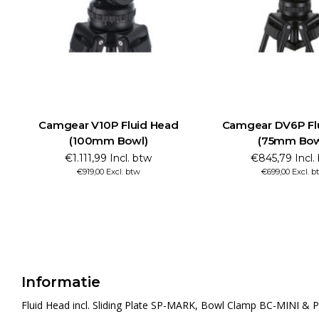
Camgear V10P Fluid Head
Camgear DV6P Fl
(100mm Bowl)
(75mm Bow
€1.111,99 Incl. btw
€845,79 Incl.
€919,00 Excl. btw
€699,00 Excl. b
Informatie
Fluid Head incl. Sliding Plate SP-MARK, Bowl Clamp BC-MINI &