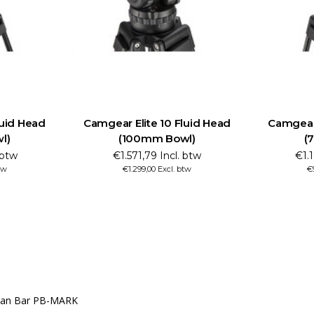
uid Head
Camgear Elite 10 Fluid Head
Camgear 
l)
(100mm Bowl)
(
 btw
€1.571,79 Incl. btw
€1.1
tw
€1.299,00 Excl. btw
€
 Pan Bar PB-MARK