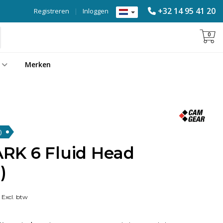
+32 14 95 41 20
Registreren
|
Inloggen
0
Merken
)
RK 6 Fluid Head
)
Excl. btw