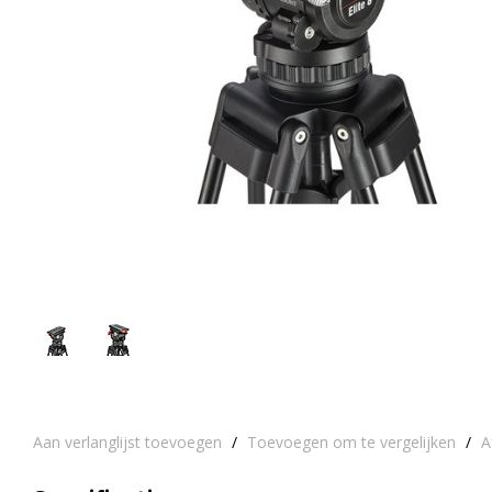
Aan verlanglijst toevoegen
/
Toevoegen om te vergelijken
/
A