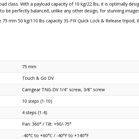
ayload class. With a payload capacity of 10 kg/22 lbs, it is optimally 
be perfectly balanced, unlike any other design, for stunning images
 75 mm 50 kg/110 lbs capacity 3S-FIX Quick Lock & Release tripod, ill
75 mm
Touch & Go DV
Camgear TNG-DV 1/4" screw, 3/8" screw
10 steps (1-10)
4 steps (1-4)
Pan: 360° / Tilt: +90/-75°
-40°C to +60°C / -40°F to +140°F