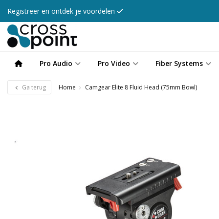
Registreer en ontdek je voordelen
Pro Audio
Pro Video
Fiber Systems
Ga terug
Home
Camgear Elite 8 Fluid Head (75mm Bowl)