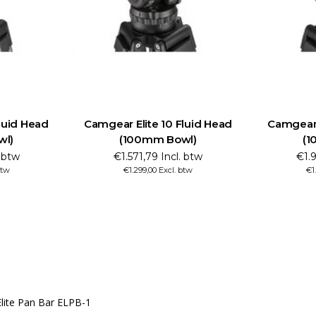
luid Head
Camgear Elite 10 Fluid Head
Camgear 
wl)
(100mm Bowl)
(1
. btw
€1.571,79 Incl. btw
€1.9
btw
€1.299,00 Excl. btw
€1
Elite Pan Bar ELPB-1