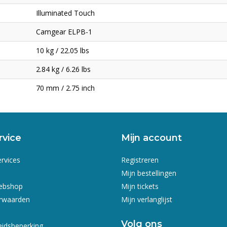
Illuminated Touch
Camgear ELPB-1
10 kg / 22.05 lbs
2.84 kg / 6.26 lbs
70 mm / 2.75 inch
rvice
Mijn account
ervices
Registreren
Mijn bestellingen
webshop
Mijn tickets
rwaarden
Mijn verlanglijst
Volg ons
eidsbeperking