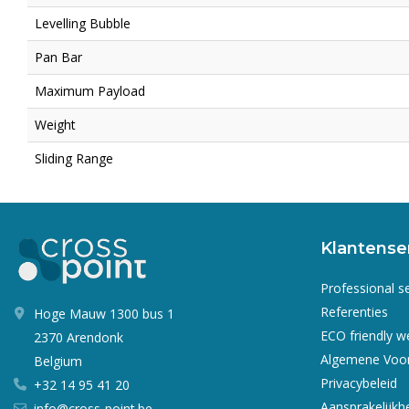
Levelling Bubble
Pan Bar
Maximum Payload
Weight
Sliding Range
Klantense
Professional s
Referenties
Hoge Mauw 1300 bus 1
ECO friendly 
2370 Arendonk
Algemene Voo
Belgium
Privacybeleid
+32 14 95 41 20
Aansprakelijkh
info@cross-point.be