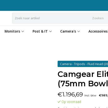
Zoeken
Monitors
Post & IT
Camera's
Accessoires
Camera - Tripods - Fluid Head
(20
Camgear Elit
(75mm Bowl
€
1.196,69
Incl. btw
€989
Op voorraad