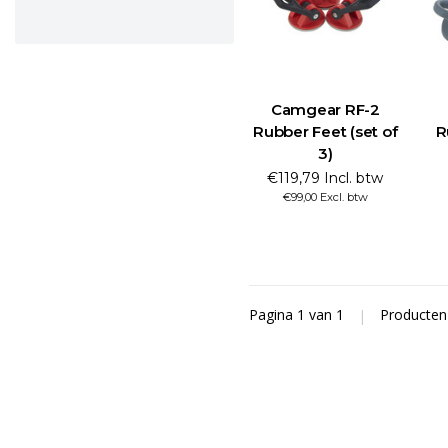
Camgear RF-2
Rubber Feet (set of
R
3)
€119,79 Incl. btw
€99,00 Excl. btw
Pagina 1 van 1
|
Producte