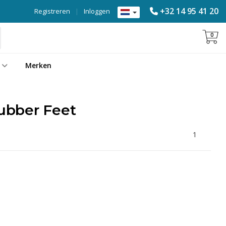
+32 14 95 41 20
Registreren
|
Inloggen
0
Merken
ubber Feet
1