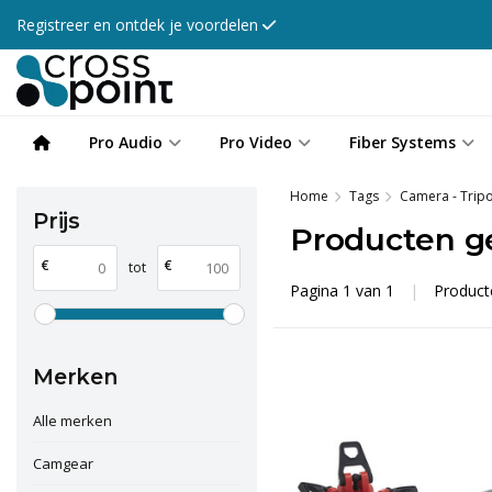
Registreer en ontdek je voordelen
Pro Audio
Pro Video
Fiber Systems
Home
Tags
Camera - Tripo
Prijs
Producten g
€
€
tot
Pagina 1 van 1
|
Produc
Merken
Alle merken
Camgear