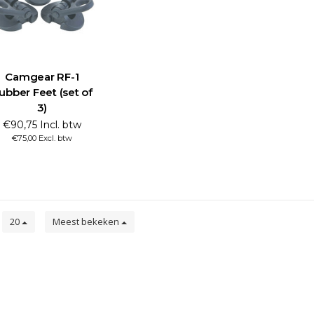
Camgear RF-1
ubber Feet (set of
3)
€90,75 Incl. btw
€75,00 Excl. btw
n
20
Meest bekeken