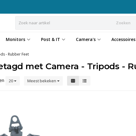
Zoeken
Monitors
Post & IT
Camera's
Accessoires
ds - Rubber Feet
etagd met Camera - Tripods - R
ten
20
Meest bekeken