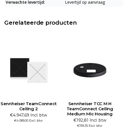
Verwachte levertijd:
Levertijd op aanvraag
Gerelateerde producten
Sennheiser TeamConnect
Sennheiser TCC M H
Ceiling 2
TeamConnect Ceiling
Medium Mic Housing
M
€4.947,69 Incl. btw
€192,81 Incl. btw
€4.089,00 Excl. btw
€159,35 Excl. btw