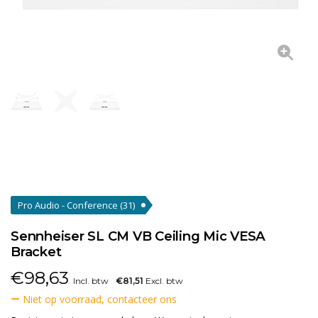
Pro Audio - Conference
(31)
Sennheiser SL CM VB Ceiling Mic VESA
Bracket
€
98,63
Incl. btw
€81,51
Excl. btw
Niet op voorraad, contacteer ons