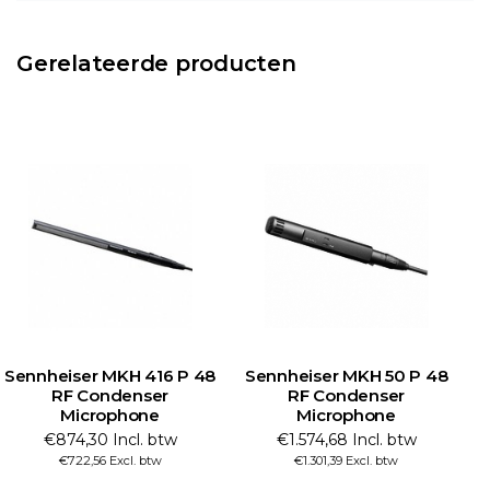
Gerelateerde producten
Sennheiser MKH 416 P 48
Sennheiser MKH 50 P 48
RF Condenser
RF Condenser
S
Microphone
Microphone
€874,30 Incl. btw
€1.574,68 Incl. btw
€722,56 Excl. btw
€1.301,39 Excl. btw