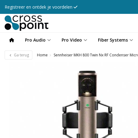
Registreer en ontdek je voordelen
Pro Audio
Pro Video
Fiber Systems
Ga terug
Home
Sennheiser MKH 800 Twin Nx RF Condenser Mic