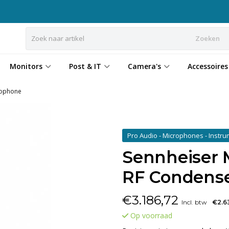
Zoeken
Monitors
Post & IT
Camera's
Accessoires
rophone
Pro Audio - Microphones - Instr
Sennheiser 
RF Condens
€
3.186,72
Incl. btw
€2.6
Op voorraad