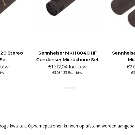
20 Stereo
Sennheiser MKH 8040 HF
Sennheis
Set
Condenser Microphone Set
Mi
. btw
€1.312,04 Incl. btw
€2.6
btw
€1.084,33 Excl. btw
€2
 hoge kwaliteit. Opnamepatronen kunnen op afstand worden aangepast 