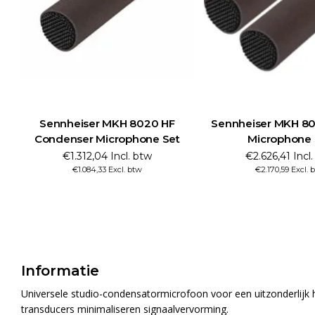
Sennheiser MKH 8020 HF
Sennheiser MKH 80
Condenser Microphone Set
Microphone 
€1.312,04 Incl. btw
€2.626,41 Incl
€1.084,33 Excl. btw
€2.170,59 Excl. 
Informatie
Universele studio-condensatormicrofoon voor een uitzonderlijk
transducers minimaliseren signaalvervorming.