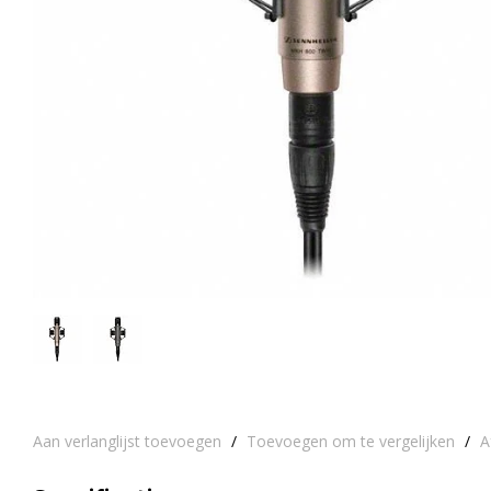
Aan verlanglijst toevoegen
/
Toevoegen om te vergelijken
/
A