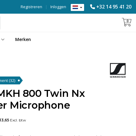
+32 14 95 41 20
Registreren
|
Inloggen
0
Merken
ument
(32)
MKH 800 Twin Nx
er Microphone
33,65
Excl. btw