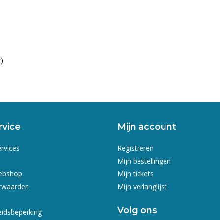
r)
rvice
Mijn account
ervices
Registreren
Mijn bestellingen
webshop
Mijn tickets
rwaarden
Mijn verlanglijst
Volg ons
eidsbeperking