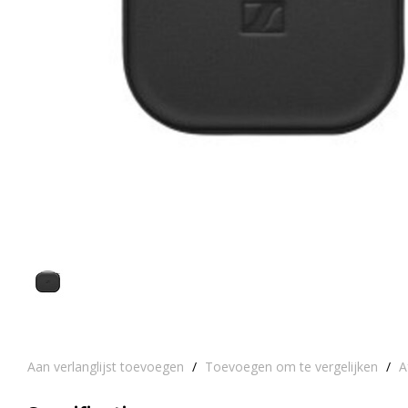
Aan verlanglijst toevoegen
/
Toevoegen om te vergelijken
/
A