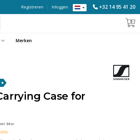
+32 14 95 41 20
Registreren
|
Inloggen
0
Merken
arrying Case for
xcl. btw
 ons