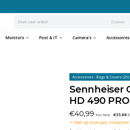
Zoeken
Monitors
Post & IT
Camera's
Accessoires
Accessories - Bags & Covers
(25)
Sennheiser C
HD 490 PRO
€
40,99
Incl. btw
€33,88
E
Niet op voorraad, contacteer