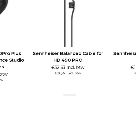
0Pro Plus
Sennheiser Balanced Cable for
Sennheise
nce Studio
HD 490 PRO
es
€32,63 Incl. btw
€1
€26,97 Excl. btw
 btw
tw