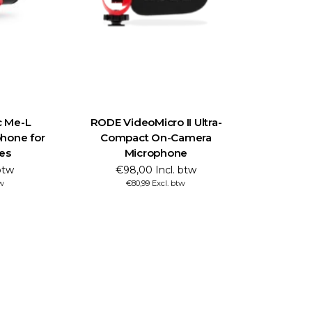
 Me-L
RODE VideoMicro II Ultra-
phone for
Compact On-Camera
es
Microphone
btw
€98,00 Incl. btw
tw
€80,99 Excl. btw