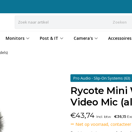
Zoeken
Monitors
Post & IT
Camera's
Accessoires
dels)
Pro Audio - Slip-On Systems
(63)
Rycote Min
Video Mic (a
€
43,74
Incl. btw
€36,15
Exc
Niet op voorraad, contacteer