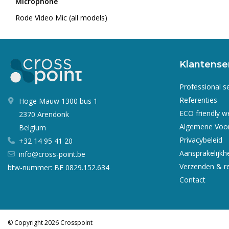
Microphone
Rode Video Mic (all models)
Klantense
Professional s
Referenties
Hoge Mauw 1300 bus 1
ECO friendly 
2370 Arendonk
Algemene Voo
Belgium
Privacybeleid
+32 14 95 41 20
Aansprakelijkh
info@cross-point.be
Verzenden & r
btw-nummer: BE 0829.152.634
Contact
© Copyright 2026 Crosspoint