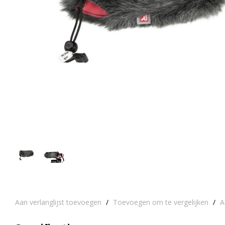
Aan verlanglijst toevoegen
/
Toevoegen om te vergelijken
/
A