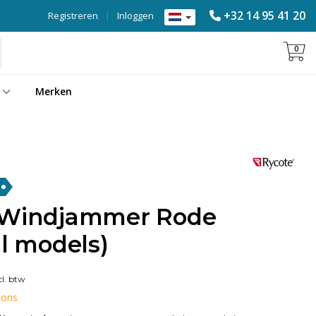
+32 14 95 41 20
Registreren
|
Inloggen
0
Merken
i Windjammer Rode
ll models)
l. btw
 ons