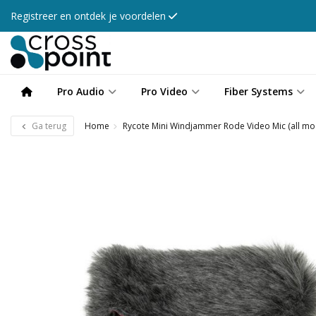
Registreer en ontdek je voordelen
Pro Audio
Pro Video
Fiber Systems
Ga terug
Home
Rycote Mini Windjammer Rode Video Mic (all mo