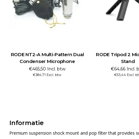
RODE NT2-A Multi-Pattern Dual
RODE Tripod 2 Mi
Condenser Microphone
Stand
€465,50 Incl. btw
€64,66 Incl. 
€384,71 Excl. btw
€53,44 Excl. b
Informatie
Premium suspension shock mount and pop filter that provides 