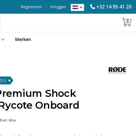
+32 14 95 41 20
Registreren
|
Inloggen
0
Merken
(51)
remium Shock
Rycote Onboard
Excl. btw