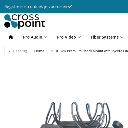
Registreer en ontdek je voordelen
Pro Audio
Pro Video
Fiber Systems
Ga terug
Home
RODE SMR Premium Shock Mount with Rycote O