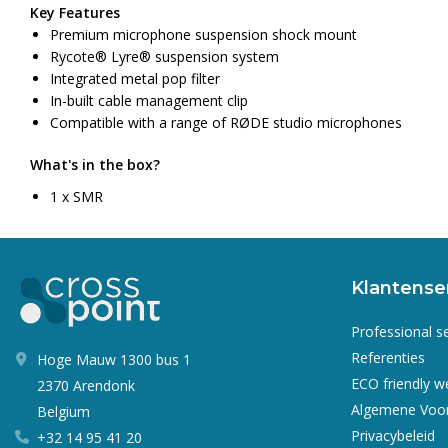
Key Features
Premium microphone suspension shock mount
Rycote®️ Lyre®️ suspension system
Integrated metal pop filter
In-built cable management clip
Compatible with a range of RØDE studio microphones
What's in the box?
1 x SMR
Klantense
Professional s
Referenties
Hoge Mauw 1300 bus 1
ECO friendly 
2370 Arendonk
Algemene Voo
Belgium
Privacybeleid
+32 14 95 41 20