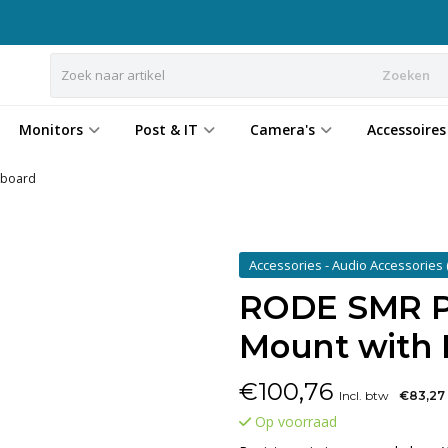
Zoeken
Monitors
Post & IT
Camera's
Accessoires
nboard
Accessories - Audio Accessories
RODE SMR P
Mount with 
€
100,76
Incl. btw
€83,27
Op voorraad