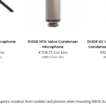
crophone
RODE NTK Valve Condenser
RODE K2 V
Microphone
Condense
btw
€708,73 Incl. btw
€82
tw
€585,73 Excl. btw
€
superior isolation from rumbles and plosives when mounting RØDE st