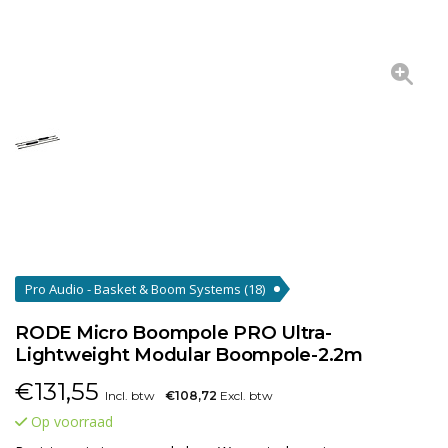
Pro Audio - Basket & Boom Systems
(18)
RODE Micro Boompole PRO Ultra-
Lightweight Modular Boompole-2.2m
€
131,55
Incl. btw
€108,72
Excl. btw
Op voorraad