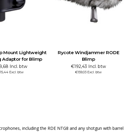
p Mount Lightweight
Rycote Windjammer RODE
 Adaptor for Blimp
Blimp
8,68 Incl. btw
€192,43 Incl. btw
15,44 Excl. btw
€159,03 Excl. btw
icrophones, including the RDE NTG8 and any shotgun with barrel