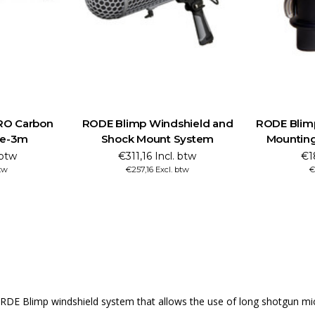
RO Carbon
RODE Blimp Windshield and
RODE Blim
le-3m
Shock Mount System
Mounting
 btw
€311,16 Incl. btw
€1
btw
€257,16 Excl. btw
€
l RDE Blimp windshield system that allows the use of long shotgun m