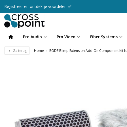
Registreer en ontdek je voordelen
Pro Audio
Pro Video
Fiber Systems
Ga terug
Home
RODE Blimp Extension Add-On Component Kit fo