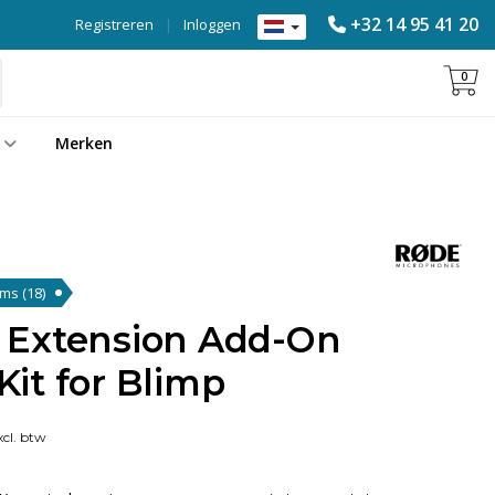
+32 14 95 41 20
Registreren
|
Inloggen
0
Merken
tems
(18)
 Extension Add-On
it for Blimp
cl. btw