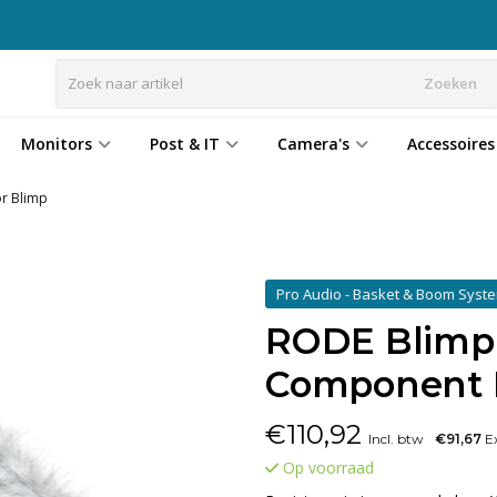
Zoeken
Monitors
Post & IT
Camera's
Accessoires
r Blimp
Pro Audio - Basket & Boom Sys
RODE Blimp
Component K
€
110,92
Incl. btw
€91,67
Ex
Op voorraad