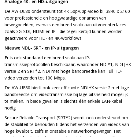
Analoge 4K- en HD-uitgangen
De AW-UE80 ondersteunt tot 4K 50p/60p-video bij 3840 x 2160
voor professionele en hoogwaardige opnamen van
bewegbeelden, evenals een breed scala aan uitvoerinterfaces
zoals 3G-SDI, HDMI en IP - die tegelijkertijd kunnen worden
geactiveerd voor HD- en 4K-workflows.
Nieuwe NDI,- SRT- en IP-uitgangen
Er is ook standaard een breed scala aan IP-
transmissieprotocollen beschikbaar, waaronder NDI*1, NDI|HX
versie 2 en SRT*2. NDI met hoge bandbreedte kan Full HD-
video verzenden tot 100 Mbps.
De AW-UE80 biedt ook zeer effici«nte NDIHX versie 2 met lage
bandbreedte om videotransmissie bij lage bitsnelheid mogelijk
te maken. In beide gevallen is slechts één enkele LAN-kabel
nodig.
Secure Reliable Transport (SRT*2) wordt ook ondersteund om
de stabiliteit te behouden tijdens het verzenden van videos van
hoge kwaliteit, zelfs in onstabiele netwerkomgevingen. Het