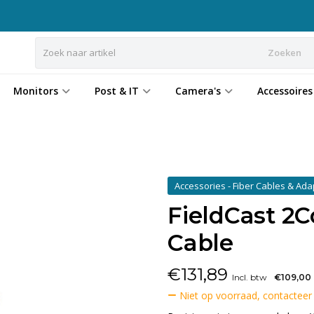
Zoeken
Monitors
Post & IT
Camera's
Accessoires
Accessories - Fiber Cables & Ad
FieldCast 2
Cable
€
131,89
Incl. btw
€109,00
Niet op voorraad, contacteer