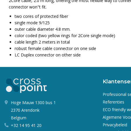
2Core cable, 2.0 m long, offering the most flexible way to conn
connector won"t fit.
two cores of protected fiber
single mode 9/125
outer cable diameter 4.8 mm.
color coded (two yellow rings for 2Core single mode)
cable length 2 meters in total
robust female cable connector on one side
LC Duplex connector on other side
Klantense
Professional s
Referenties
Hoge Mauw 1300 bus 1
ECO friendly 
2370 Arendonk
Algemene Voo
Belgium
Privacybeleid
+32 14 95 41 20