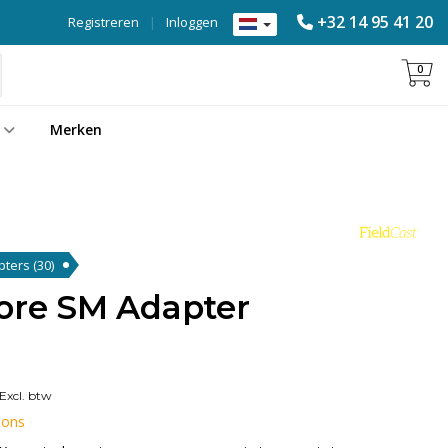
+32 14 95 41 20
Registreren
|
Inloggen
0
Merken
apters
(30)
Core SM Adapter
Excl. btw
 ons