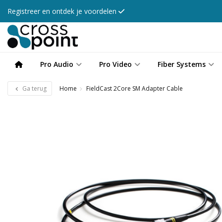
Registreer en ontdek je voordelen
Pro Audio
Pro Video
Fiber Systems
Ga terug
Home
FieldCast 2Core SM Adapter Cable