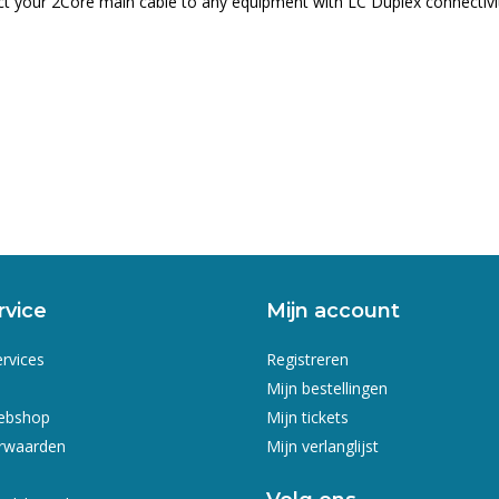
ect your 2Core main cable to any equipment with LC Duplex connectivi
rvice
Mijn account
ervices
Registreren
Mijn bestellingen
webshop
Mijn tickets
rwaarden
Mijn verlanglijst