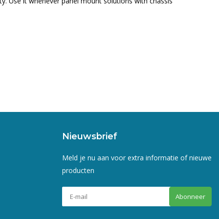
ty. Use it whenever panel mount solutions with chassis
Nieuwsbrief
Meld je nu aan voor extra informatie of nieuwe
producten
Abonneer