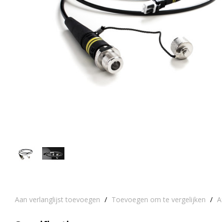
Aan verlanglijst toevoegen
/
Toevoegen om te vergelijken
/
A