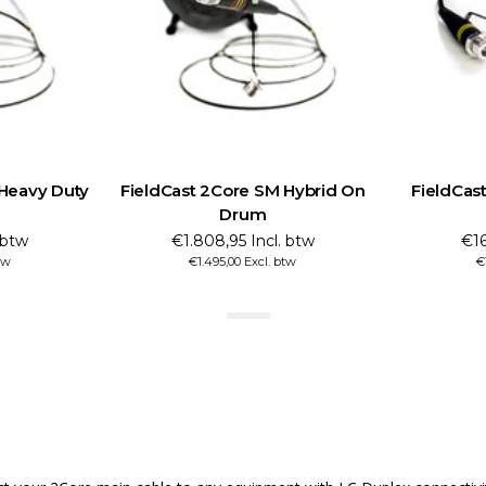
 Heavy Duty
FieldCast 2Core SM Hybrid On
FieldCas
Drum
 btw
€1.808,95 Incl. btw
€16
tw
€1.495,00 Excl. btw
€