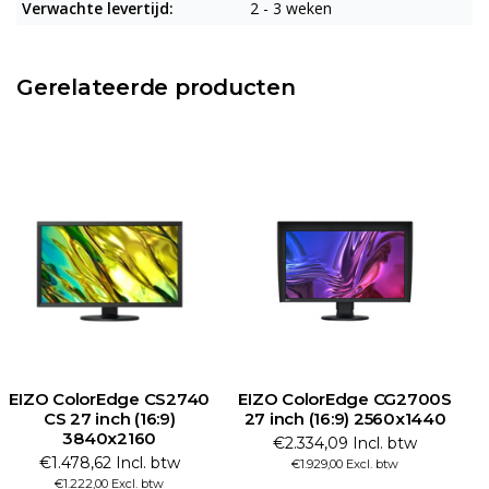
Verwachte levertijd:
2 - 3 weken
Gerelateerde producten
EIZO ColorEdge CS2740
EIZO ColorEdge CG2700S
E
CS 27 inch (16:9)
27 inch (16:9) 2560x1440
3840x2160
€2.334,09 Incl. btw
€1.478,62 Incl. btw
€1.929,00 Excl. btw
€1.222,00 Excl. btw