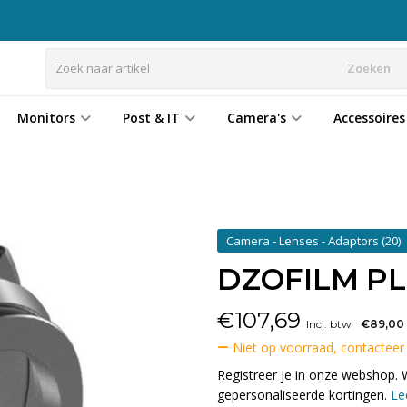
Zoeken
Monitors
Post & IT
Camera's
Accessoires
Camera - Lenses - Adaptors
(20)
DZOFILM PL 
€
107,69
Incl. btw
€89,00
Niet op voorraad, contacteer
Registreer je in onze webshop. 
gepersonaliseerde kortingen.
Le