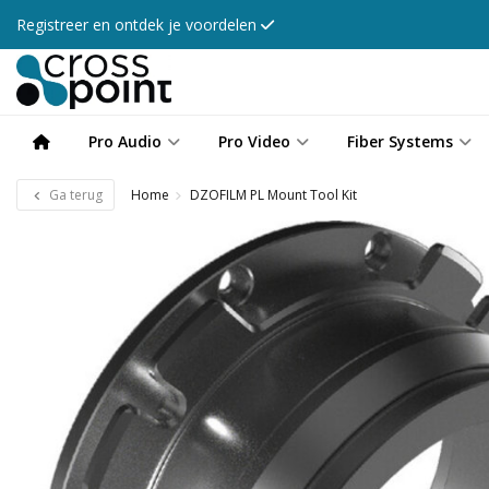
Registreer en ontdek je voordelen
Pro Audio
Pro Video
Fiber Systems
Ga terug
Home
DZOFILM PL Mount Tool Kit