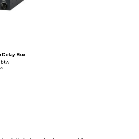
o Delay Box
. btw
tw