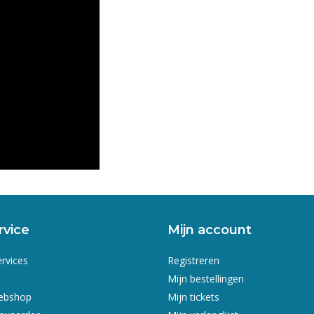
rvice
Mijn account
ervices
Registreren
Mijn bestellingen
webshop
Mijn tickets