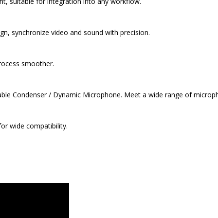
t, suitable for integration into any workflow.
gn, synchronize video and sound with precision.
rocess smoother.
chable Condenser / Dynamic Microphone. Meet a wide range of microp
r wide compatibility.