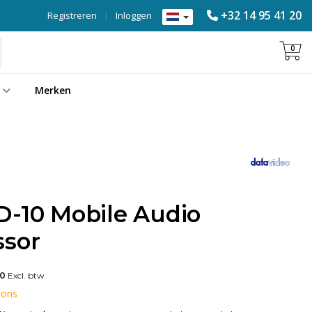
+32 14 95 41 20
Registreren
|
Inloggen
0
Merken
D-10 Mobile Audio
ssor
00
Excl. btw
 ons