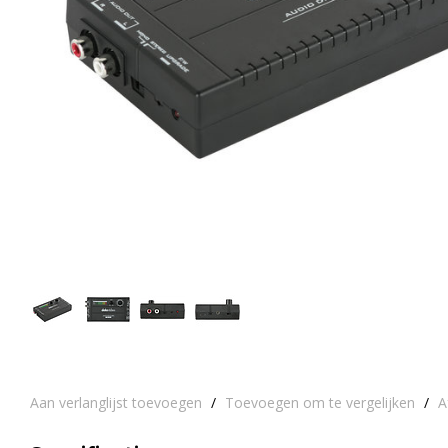
Aan verlanglijst toevoegen
/
Toevoegen om te vergelijken
/
A