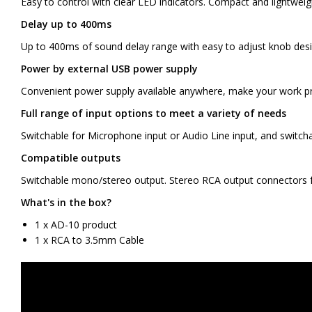
Easy to control with clear LED indicators. Compact and lightweigh
Delay up to 400ms
Up to 400ms of sound delay range with easy to adjust knob desi
Power by external USB power supply
Convenient power supply available anywhere, make your work p
Full range of input options to meet a variety of needs
Switchable for Microphone input or Audio Line input, and swit
Compatible outputs
Switchable mono/stereo output. Stereo RCA output connectors fo
What's in the box?
1 x AD-10 product
1 x RCA to 3.5mm Cable