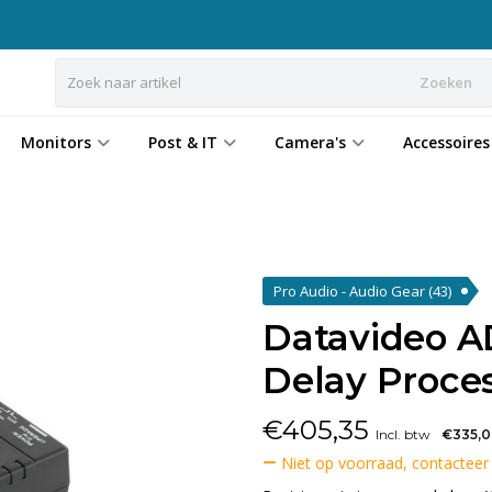
Zoeken
Monitors
Post & IT
Camera's
Accessoires
Pro Audio - Audio Gear
(43)
Datavideo A
Delay Proce
€
405,35
Incl. btw
€335,
Niet op voorraad, contacteer