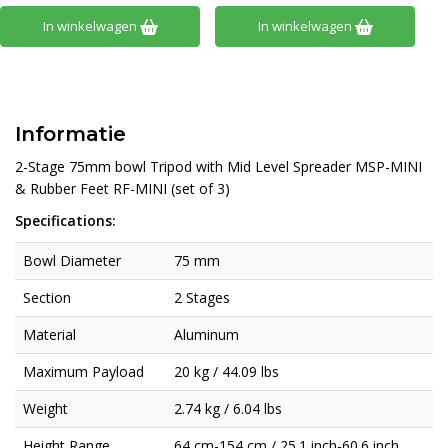
In winkelwagen
In winkelwagen
Informatie
2-Stage 75mm bowl Tripod with Mid Level Spreader MSP-MINI
& Rubber Feet RF-MINI (set of 3)
Specifications:
Bowl Diameter
75 mm
Section
2 Stages
Material
Aluminum
Maximum Payload
20 kg / 44.09 lbs
Weight
2.74 kg / 6.04 lbs
Height Range
64 cm-154 cm / 25.1 inch-60.6 inch