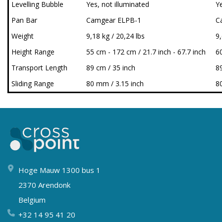
Levelling Bubble
Yes, not illuminated
Ye
Pan Bar
Camgear ELPB-1
C
Weight
9,18 kg / 20,24 lbs
9,
Height Range
55 cm - 172 cm / 21.7 inch - 67.7 inch
60
Transport Length
89 cm / 35 inch
8
Sliding Range
80 mm / 3.15 inch
8
Hoge Mauw 1300 bus 1
2370 Arendonk
Belgium
+32 14 95 41 20