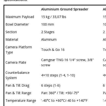
Aluminium Ground Spreader
A
Maximum Payload
15 kg / 33,07 lbs
15
Bowl Diameter
100 mm
1
Section
2 Stages
2
Material
Aluminum
A
Camera Platform
Touch & Go 16
T
Type
Camgear TNG-16 1/4" screw, 3/8"
C
Camera Plate
screw
s
Counterbalance
4+10 steps (1-4, 1-10)
4+
System
Pan & Tilt Drag
6 steps (1-6)
6 
Pan & Tilt Range
Pan: 360° / Tilt: +90/-75°
Pa
Temperature Range
'-40°C to +60°C/-40 to +140°F
'