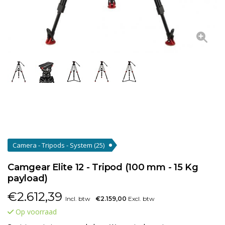
Camera - Tripods - System
(25)
Camgear Elite 12 - Tripod (100 mm - 15 Kg
payload)
€
2.612,39
Incl. btw
€2.159,00
Excl. btw
Op voorraad