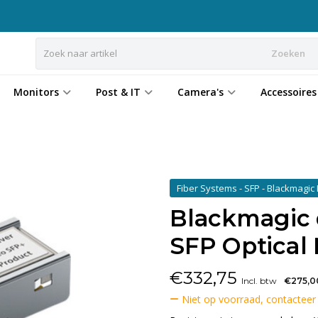
Zoeken
Monitors
Post & IT
Camera's
Accessoires
Fiber Systems - SFP - Blackmagic
Blackmagic 
SFP Optical
€
332,75
Incl. btw
€275,0
Niet op voorraad, contacteer