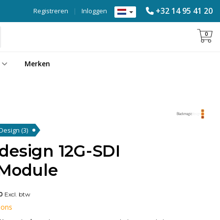
+32 14 95 41 20
Registreren
|
Inloggen
0
Merken
 Design
(3)
design 12G-SDI
 Module
0
Excl. btw
 ons