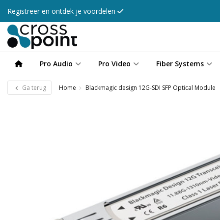
Registreer en ontdek je voordelen
Pro Audio
Pro Video
Fiber Systems
Ga terug
Home
Blackmagic design 12G-SDI SFP Optical Module