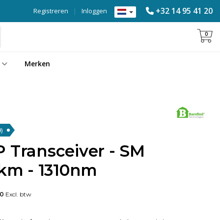
+32 14 95 41 20
Registreren
|
Inloggen
0
Merken
)
 Transceiver - SM
0km - 1310nm
00
Excl. btw