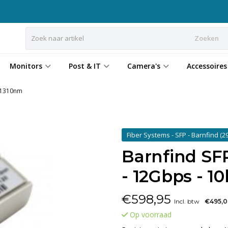
Zoeken
Monitors
Post & IT
Camera's
Accessoires
- 1310nm
Fiber Systems - SFP - Barnfind
(29
Barnfind SFP
- 12Gbps - 1
€
598,95
Incl. btw
€495,
Op voorraad