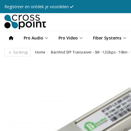
Registreer en ontdek je voordelen
Pro Audio
Pro Video
Fiber Systems
Ga terug
Home
Barnfind SFP Transceiver - SM - 12Gbps - 10km 