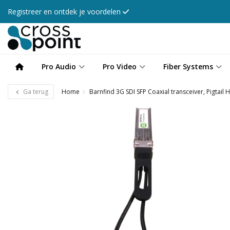
Registreer en ontdek je voordelen
Pro Audio
Pro Video
Fiber Systems
Ga terug
Home
Barnfind 3G SDI SFP Coaxial transceiver, Pigtail