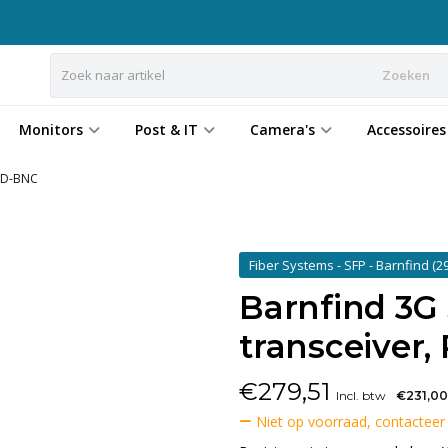
Zoeken
Monitors
Post & IT
Camera's
Accessoires
 HD-BNC
Fiber Systems - SFP - Barnfind
(29
Barnfind 3G 
transceiver,
€
279,51
Incl. btw
€231,00
Niet op voorraad, contacteer