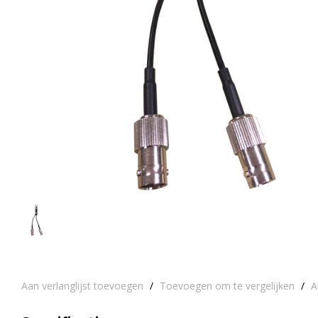
Aan verlanglijst toevoegen
/
Toevoegen om te vergelijken
/
A