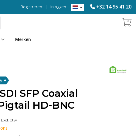
+32 14 95 41 20
Registreren
|
Inloggen
0
Merken
)
SDI SFP Coaxial
 Pigtail HD-BNC
Excl. btw
 ons