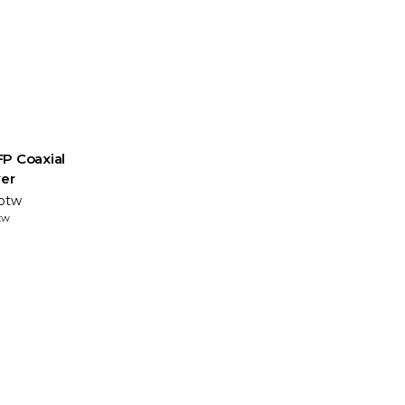
FP Coaxial
ver
 btw
tw