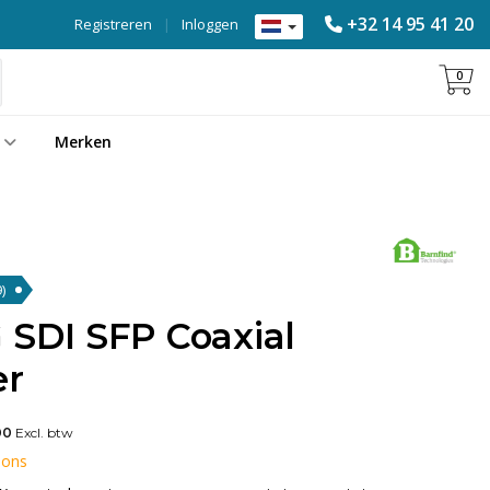
+32 14 95 41 20
Registreren
|
Inloggen
0
Merken
)
 SDI SFP Coaxial
er
00
Excl. btw
 ons