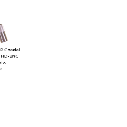
P Coaxial
il HD-BNC
 btw
tw