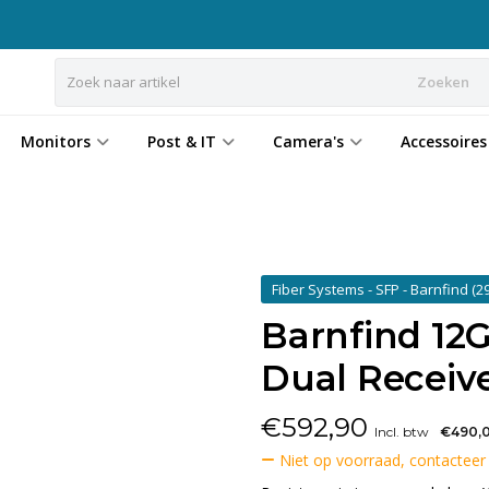
Zoeken
Monitors
Post & IT
Camera's
Accessoires
Fiber Systems - SFP - Barnfind
(29
Barnfind 12G
Dual Receiv
€
592,90
Incl. btw
€490,
Niet op voorraad, contacteer