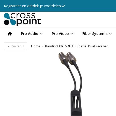
Registreer en ontdek je voordelen
Pro Audio
Pro Video
Fiber Systems
Ga terug
Home
Barnfind 12G SDI SFP Coaxial Dual Receiver